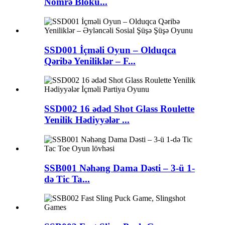
Nömrə Bloku...
SSD001 İçməli Oyun – Olduqca
Qəribə Yeniliklər – F...
SSD002 16 ədəd Shot Glass Roulette
Yenilik Hədiyyələr ...
SSB001 Nəhəng Dama Dəsti – 3-ü 1-
də Tic Ta...