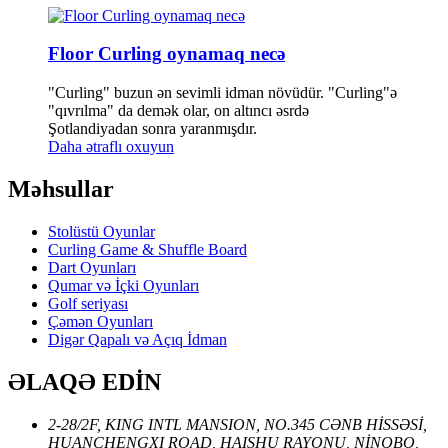
Floor Curling oynamaq necə
"Curling" buzun ən sevimli idman növüdür. "Curling"ə
"qıvrılma" da demək olar, on altıncı əsrdə
Şotlandiyadan sonra yaranmışdır.
Daha ətraflı oxuyun
Məhsullar
Stolüstü Oyunlar
Curling Game & Shuffle Board
Dart Oyunları
Qumar və İçki Oyunları
Golf seriyası
Çəmən Oyunları
Digər Qapalı və Açıq İdman
ƏLAQƏ EDİN
2-28/2F, KING INTL MANSION, NO.345 CƏNB HİSSƏSİ,
HUANCHENGXI ROAD, HAISHU RAYONU, NİNQBO,