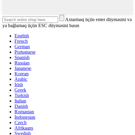
Axtarmaq üçün enter düyməsini və
ya bağlamaq üçün ESC düyməsini basın
English
French
German
Portuguese
Spanish
Russian
Japanese
Korean
Arabic
Irish
Greek
Turkish
Italian
Danish
Romanian
Indonesian
Czech
Afrikaans
Swedish