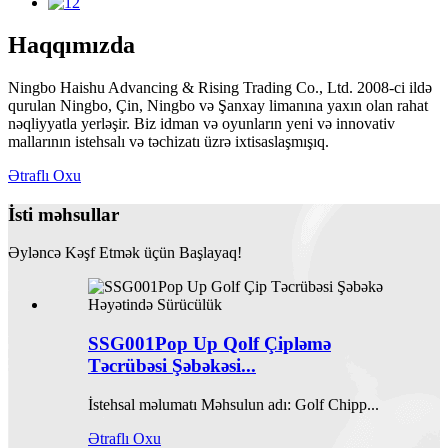
Haqqımızda
Ningbo Haishu Advancing & Rising Trading Co., Ltd. 2008-ci ildə
qurulan Ningbo, Çin, Ningbo və Şanxay limanına yaxın olan rahat
nəqliyyatla yerləşir. Biz idman və oyunların yeni və innovativ
mallarının istehsalı və təchizatı üzrə ixtisaslaşmışıq.
Ətraflı Oxu
İsti məhsullar
Əyləncə Kəşf Etmək üçün Başlayaq!
SSG001Pop Up Qolf Çipləmə
Təcrübəsi Şəbəkəsi...
İstehsal məlumatı Məhsulun adı: Golf Chipp...
Ətraflı Oxu