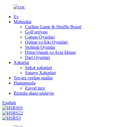
Ev
Məhsullar
Curling Game & Shuffle Board
Golf seriyası
Çəmən Oyunları
Qumar və İçki Oyunları
Stolüstü Oyunlar
Digər Qapalı və Açıq İdman
Dart Oyunları
Xəbərlər
Şirkət xəbərləri
Sənaye Xəbərləri
Tez-tez verilən suallar
Haqqımızda
Zavod turu
Bizimlə əlaqə saxlayın
English