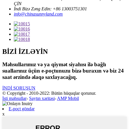
ÇİN
İndi Bizə Zəng Edin: +86 13003751301
info@chinasunnyland.com
BİZİ İZLƏYİN
Məhsullarımız və ya qiymət siyahısı ilə bağlı
suallarınız üçün e-poçtunuzu bizə buraxın və biz 24
saat ərzində əlaqə saxlayacağıq.
İNDİ SORUŞUN
© Copyright - 2010-2022: Bütün hüquqlar qorunur.
İsti məhsullar
-
Saytın xəritəsi
-
AMP Mobil
E-poçt göndər
x