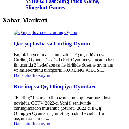
SSB002 Fast Sling Puck Game,
Slingshot Games
Xəbər Mərkəzi
Qarışıq lövhə və Curling Oyunu
Bu, bizim yeni məhsulumuzdur – Qarışıq lövhə və
Curling Oyunu – 2-si 1-də Set. Oyun meydançanın hər
iki ucunda 2 hədəf zonası ilə birlikdə döşəmə qıvrımını
və şaflebordunu birləşdirir. KURLING AİLƏSİ...
Daha ətraflı oxuyun
Körlinq və Qış Olimpiya Oyunları
“Kurling” bizim daxili bazarda ən populyar buz idman
növüdür. CCTV 2022-ci Yeni il şənliyində
curlingimizdən müsahibə götürdü. 2022-ci il Qış
Olimpiya Oyunları üçün istiləşmədir. Fevralın 4-ü
axşam saatlarında...
Daha ətraflı oxuyun