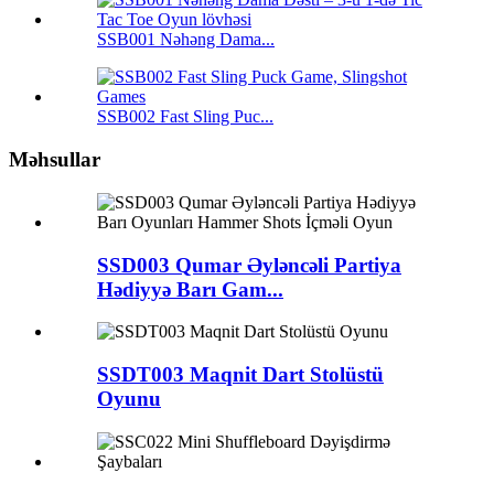
SSB001 Nəhəng Dama...
SSB002 Fast Sling Puc...
Məhsullar
SSD003 Qumar Əyləncəli Partiya
Hədiyyə Barı Gam...
SSDT003 Maqnit Dart Stolüstü
Oyunu