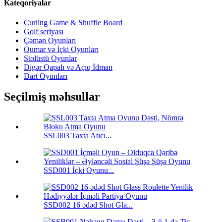
Kateqoriyalar
Curling Game & Shuffle Board
Golf seriyası
Çəmən Oyunları
Qumar və İçki Oyunları
Stolüstü Oyunlar
Digər Qapalı və Açıq İdman
Dart Oyunları
Seçilmiş məhsullar
SSL003 Taxta Atıcı...
SSD001 İçki Oyunu...
SSD002 16 ədəd Shot Gla...