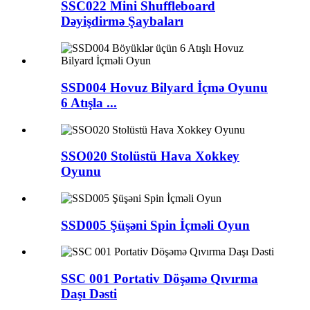
SSC022 Mini Shuffleboard
Dəyişdirmə Şaybaları
SSD004 Hovuz Bilyard İçmə Oyunu
6 Atışla ...
SSO020 Stolüstü Hava Xokkey
Oyunu
SSD005 Şüşəni Spin İçməli Oyun
SSC 001 Portativ Döşəmə Qıvırma
Daşı Dəsti