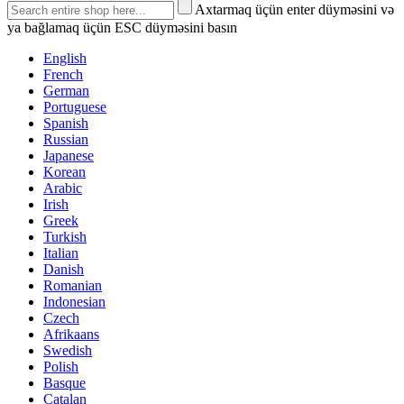
Axtarmaq üçün enter düyməsini və
ya bağlamaq üçün ESC düyməsini basın
English
French
German
Portuguese
Spanish
Russian
Japanese
Korean
Arabic
Irish
Greek
Turkish
Italian
Danish
Romanian
Indonesian
Czech
Afrikaans
Swedish
Polish
Basque
Catalan