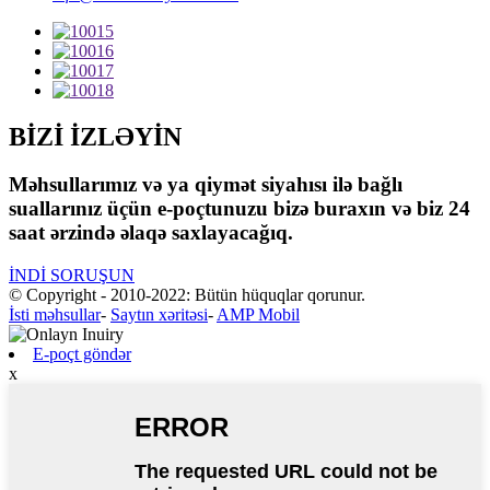
BİZİ İZLƏYİN
Məhsullarımız və ya qiymət siyahısı ilə bağlı
suallarınız üçün e-poçtunuzu bizə buraxın və biz 24
saat ərzində əlaqə saxlayacağıq.
İNDİ SORUŞUN
© Copyright - 2010-2022: Bütün hüquqlar qorunur.
İsti məhsullar
-
Saytın xəritəsi
-
AMP Mobil
E-poçt göndər
x