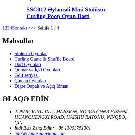
SSC012 Əyləncəli Mini Stolüstü
Curling Poop Oyun Dəsti
1
2
3
4
Sonrakı >
>>
Səhifə 1 / 4
Məhsullar
Stolüstü Oyunlar
Curling Game & Shuffle Board
Dart Oyunları
Qumar və İçki Oyunları
Golf seriyası
Çəmən Oyunları
Digər Qapalı və Açıq İdman
ƏLAQƏ EDİN
2-28/2F, KING INTL MANSION, NO.345 CƏNB HİSSƏSİ,
HUANCHENGXI ROAD, HAISHU RAYONU, NİNQBO,
ÇİN
İndi Bizə Zəng Edin: +86 13003751301
info@chinasunnyland.com