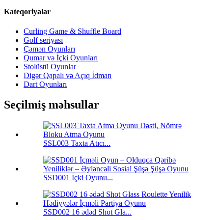
Kateqoriyalar
Curling Game & Shuffle Board
Golf seriyası
Çəmən Oyunları
Qumar və İçki Oyunları
Stolüstü Oyunlar
Digər Qapalı və Açıq İdman
Dart Oyunları
Seçilmiş məhsullar
SSL003 Taxta Atıcı...
SSD001 İçki Oyunu...
SSD002 16 ədəd Shot Gla...