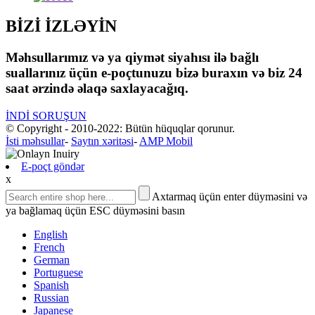
BİZİ İZLƏYİN
Məhsullarımız və ya qiymət siyahısı ilə bağlı
suallarınız üçün e-poçtunuzu bizə buraxın və biz 24
saat ərzində əlaqə saxlayacağıq.
İNDİ SORUŞUN
© Copyright - 2010-2022: Bütün hüquqlar qorunur.
İsti məhsullar
-
Saytın xəritəsi
-
AMP Mobil
E-poçt göndər
x
Axtarmaq üçün enter düyməsini və
ya bağlamaq üçün ESC düyməsini basın
English
French
German
Portuguese
Spanish
Russian
Japanese