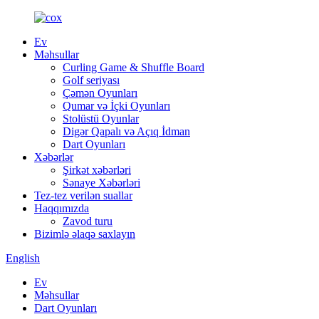
Ev
Məhsullar
Curling Game & Shuffle Board
Golf seriyası
Çəmən Oyunları
Qumar və İçki Oyunları
Stolüstü Oyunlar
Digər Qapalı və Açıq İdman
Dart Oyunları
Xəbərlər
Şirkət xəbərləri
Sənaye Xəbərləri
Tez-tez verilən suallar
Haqqımızda
Zavod turu
Bizimlə əlaqə saxlayın
English
Ev
Məhsullar
Dart Oyunları