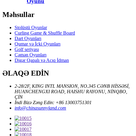
Oyunu
Məhsullar
Stolüstü Oyunlar
Curling Game & Shuffle Board
Dart Oyunları
Qumar və İçki Oyunları
Golf seriyası
Çəmən Oyunları
Digər Qapalı və Açıq İdman
ƏLAQƏ EDİN
2-28/2F, KING INTL MANSION, NO.345 CƏNB HİSSƏSİ,
HUANCHENGXI ROAD, HAISHU RAYONU, NİNQBO,
ÇİN
İndi Bizə Zəng Edin: +86 13003751301
info@chinasunnyland.com