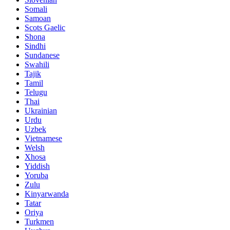
Somali
Samoan
Scots Gaelic
Shona
Sindhi
Sundanese
Swahili
Tajik
Tamil
Telugu
Thai
Ukrainian
Urdu
Uzbek
Vietnamese
Welsh
Xhosa
Yiddish
Yoruba
Zulu
Kinyarwanda
Tatar
Oriya
Turkmen