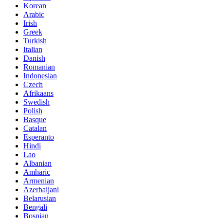
Korean
Arabic
Irish
Greek
Turkish
Italian
Danish
Romanian
Indonesian
Czech
Afrikaans
Swedish
Polish
Basque
Catalan
Esperanto
Hindi
Lao
Albanian
Amharic
Armenian
Azerbaijani
Belarusian
Bengali
Bosnian